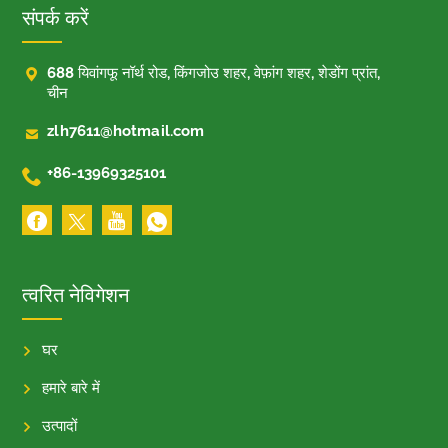
संपर्क करें

688 यिवांगफू नॉर्थ रोड, किंगजोउ शहर, वेफ़ांग शहर, शेडोंग प्रांत,
चीन

zlh7611@hotmail.com

+86-13969325101
त्वरित नेविगेशन
घर
हमारे बारे में
उत्पादों