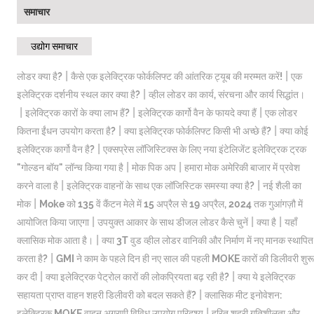
समाचार
उद्योग समाचार
|
|
लोडर क्या है?
कैसे एक इलेक्ट्रिक फोर्कलिफ्ट की आंतरिक ट्यूब की मरम्मत करें!
एक
|
इलेक्ट्रिक दर्शनीय स्थल कार क्या है?
व्हील लोडर का कार्य, संरचना और कार्य सिद्धांत।
|
|
|
इलेक्ट्रिक कारों के क्या लाभ हैं?
इलेक्ट्रिक कार्गो वैन के फायदे क्या हैं
एक लोडर
|
|
कितना ईंधन उपयोग करता है?
क्या इलेक्ट्रिक फोर्कलिफ्ट किसी भी अच्छे हैं?
क्या कोई
|
इलेक्ट्रिक कार्गो वैन है?
एक्सप्रेस लॉजिस्टिक्स के लिए नया इंटेलिजेंट इलेक्ट्रिक ट्रक
|
|
"गोल्डन बॉय" लॉन्च किया गया है
मोक पिक अप
हमारा मोक अमेरिकी बाजार में प्रवेश
|
|
करने वाला है
इलेक्ट्रिक वाहनों के साथ एक लॉजिस्टिक समस्या क्या है?
नई शैली का
|
मोक
Moke को 135 वें कैंटन मेले में 15 अप्रैल से 19 अप्रैल, 2024 तक गुआंगज़ौ में
|
|
|
आयोजित किया जाएगा
उपयुक्त आकार के साथ डीजल लोडर कैसे चुनें
क्या है
यहाँ
|
क्लासिक मोक आता है।
क्या 3T वुड व्हील लोडर वानिकी और निर्माण में नए मानक स्थापित
|
करता है?
GMI ने काम के पहले दिन ही नए साल की पहली MOKE कारों की डिलीवरी शुरू
|
|
कर दी
क्या इलेक्ट्रिक पेट्रोल कारों की लोकप्रियता बढ़ रही है?
क्या ये इलेक्ट्रिक
|
सहायता प्राप्त वाहन शहरी डिलीवरी को बदल सकते हैं?
क्लासिक मीट इनोवेशन:
|
इलेक्ट्रिक MOKE वाहन अग्रणी विविध उपयोग परिदृश्य
हरित शहरी गतिशीलता और