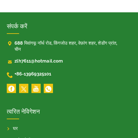
संपर्क करें

688 यिवांगफू नॉर्थ रोड, किंगजोउ शहर, वेफ़ांग शहर, शेडोंग प्रांत,
चीन

zlh7611@hotmail.com

+86-13969325101
त्वरित नेविगेशन
घर