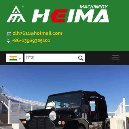

zlh7611@hotmail.com
+86-13969325101


मुख्य 
