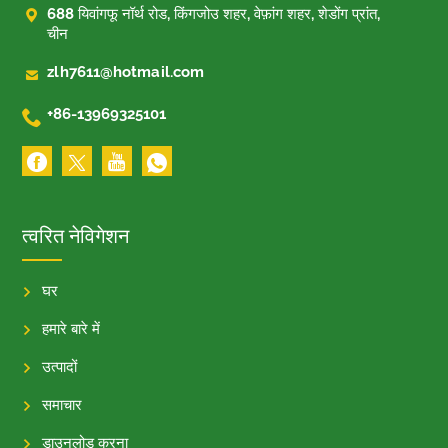

688 यिवांगफू नॉर्थ रोड, किंगजोउ शहर, वेफ़ांग शहर, शेडोंग प्रांत,
चीन

zlh7611@hotmail.com

+86-13969325101
त्वरित नेविगेशन
घर
हमारे बारे में
उत्पादों
समाचार
डाउनलोड करना