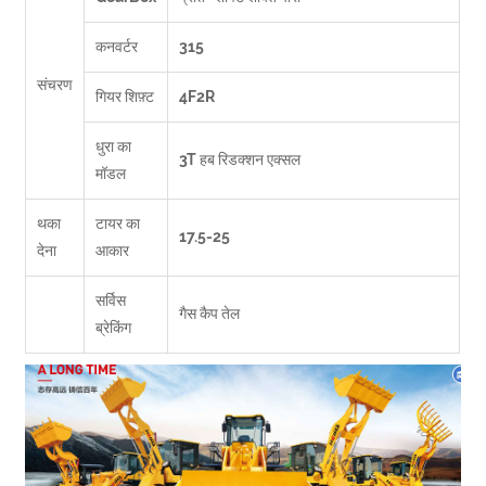
कनवर्टर
315
संचरण
गियर शिफ़्ट
4F2R
धुरा का
3T हब रिडक्शन एक्सल
मॉडल
थका
टायर का
17.5-25
देना
आकार
सर्विस
गैस कैप तेल
ब्रेकिंग