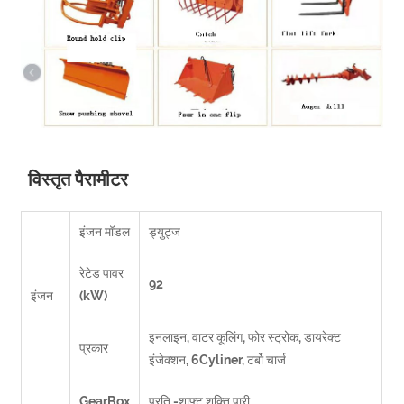
विस्तृत पैरामीटर
इंजन मॉडल
ड्युट्ज
रेटेड पावर
92
इंजन
(kW)
इनलाइन, वाटर कूलिंग, फोर स्ट्रोक, डायरेक्ट
प्रकार
इंजेक्शन, 6Cyliner, टर्बो चार्ज
GearBox
प्रति -शाफ्ट शक्ति पारी