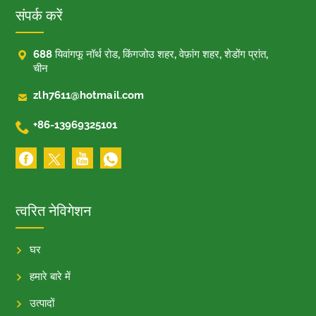
संपर्क करें

688 यिवांगफू नॉर्थ रोड, किंगजोउ शहर, वेफ़ांग शहर, शेडोंग प्रांत,
चीन

zlh7611@hotmail.com

+86-13969325101
त्वरित नेविगेशन
घर
हमारे बारे में
उत्पादों