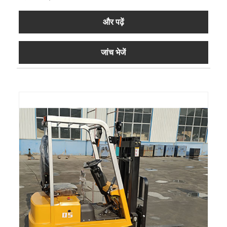
और पढ़ें
जांच भेजें